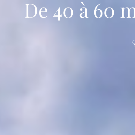
De 40 à 60 m
Galerie
Offres spéciales
Agenda
FR
Accueil
Chambres
Restaurant