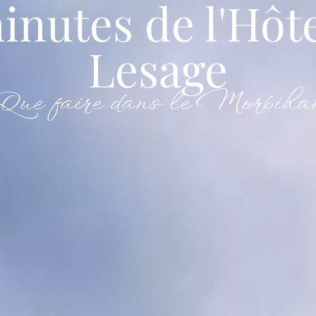
inutes de l'Hôt
Lesage
Tourism
Séminaire
Que faire dans le Morbiha