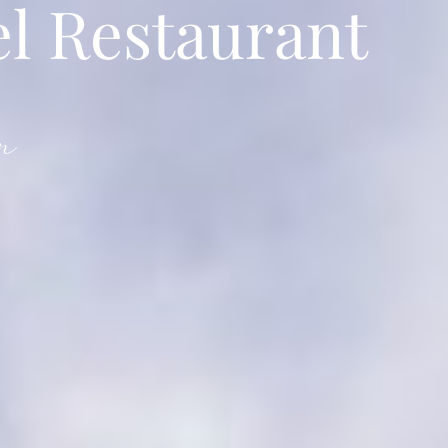
el Restaurant
e
Accès et contact
RÉSERVER
n