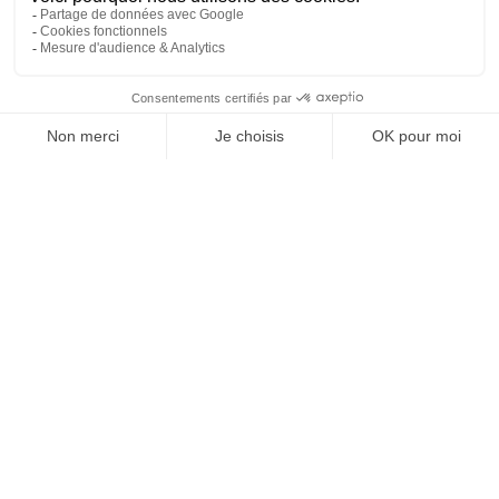
Oui je donne mon consentement *
FR
*Champs obligatoires. Ces informations restent confidentielles et ne seront jamais diffusées à
quelque organisme que ce soit.
**En soumettant ce formulaire, j’accepte que les informations saisies dans ce formulaire soient
utilisées et traitées pour permettre de me recontacter, dans le cadre de ma demande
d’informations, que ce soit par mail, ou téléphone. Pour connaître et exercer vos droits,
notamment de retrait de consentement à l’utilisation de données collectées par ce formulaire.
Veuillez consulter notre politique de confidentialité.
Mentions légales
Ce site est protégé par reCAPTCHA –
la politique de confidentialité
et
les conditions de service
de Google s’appliquent.
ENVOYER
Hôtel Restaurant Lesage
3 place de la Duchesse Anne