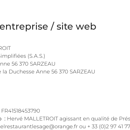
’entreprise / site web
ROIT
mplifiées (S.A.S.)
 Anne 56 370 SARZEAU
e la Duchesse Anne 56 370 SARZEAU
FR41518453790
b :
Hervé MALLETROIT agissant en qualité de Prési
elrestaurantlesage@orange.fr ou + 33 (0)2 97 41 77