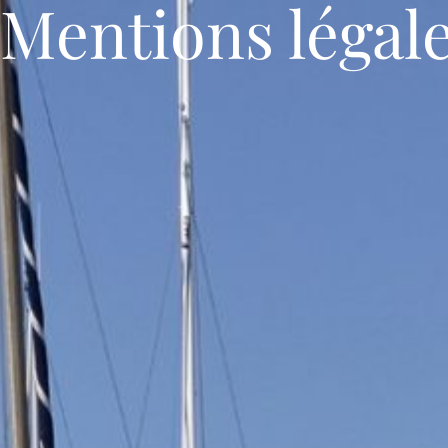
Mentions légal
Galerie
Offres spéciales
Agenda
FR
Accueil
Chambres
Restaurant