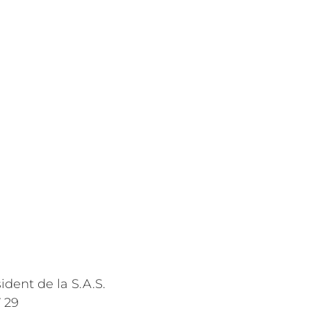
dent de la S.A.S.
 29